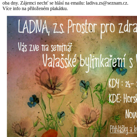
oba dny. Zájemci nechť se hlásí na emailu: ladiva.zs@seznam.cz.
Více info na přiloženém plakátku.