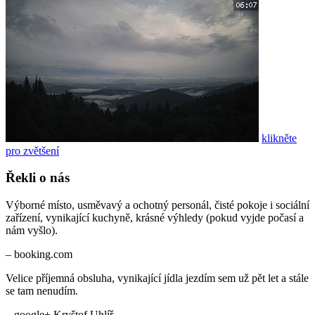
klikněte
pro zvětšení
Řekli o nás
Velice příjemná obsluha, vynikající jídla jezdím sem už pět let a stále
se tam nenudím.
– google+ Kryštof Uhlíř
Atraktivní poloha hotelu na hřebenu Javorníků, přímo na hranicích,
pěkné prostředí a příroda okolo hotelu, poměrně nové vybavení
interiérů. Milý a ochotný personál, dobré jídlo, rozumné ceny.
Uvažujeme o návratu na stejné místo.