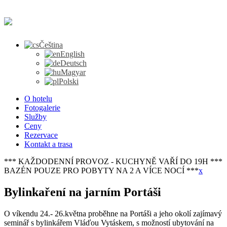
Čeština
English
Deutsch
Magyar
Polski
O hotelu
Fotogalerie
Služby
Ceny
Rezervace
Kontakt a trasa
*** KAŽDODENNÍ PROVOZ - KUCHYNĚ VAŘÍ DO 19H ***
BAZÉN POUZE PRO POBYTY NA 2 A VÍCE NOCÍ ***
x
Bylinkaření na jarním Portáši
O víkendu 24.- 26.května proběhne na Portáši a jeho okolí zajímavý
seminář s bylinkářem Vláďou Vytáskem, s možností ubytování na