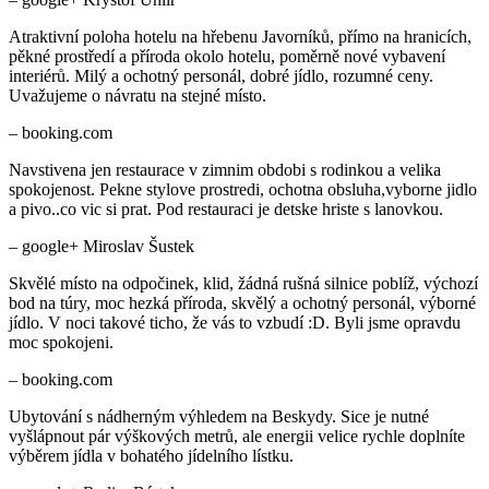
– booking.com
Navstivena jen restaurace v zimnim obdobi s rodinkou a velika
spokojenost. Pekne stylove prostredi, ochotna obsluha,vyborne jidlo
a pivo..co vic si prat. Pod restauraci je detske hriste s lanovkou.
– google+ Miroslav Šustek
Skvělé místo na odpočinek, klid, žádná rušná silnice poblíž, výchozí
bod na túry, moc hezká příroda, skvělý a ochotný personál, výborné
jídlo. V noci takové ticho, že vás to vzbudí :D. Byli jsme opravdu
moc spokojeni.
– booking.com
Ubytování s nádherným výhledem na Beskydy. Sice je nutné
vyšlápnout pár výškových metrů, ale energii velice rychle doplníte
výběrem jídla v bohatého jídelního lístku.
– google+ Radim Bártek
Naprostá spokojenost - příjemné ubytování s příjemným personálem
v krásném prostředí Javorníků vhodné na naprosté odreagování od
reality, které zanechá jenom pozitivní dojem.