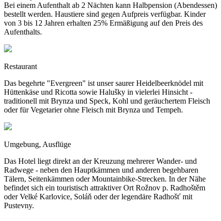
Bei einem Aufenthalt ab 2 Nächten kann Halbpension (Abendessen)
bestellt werden. Haustiere sind gegen Aufpreis verfügbar. Kinder
von 3 bis 12 Jahren erhalten 25% Ermäßigung auf den Preis des
Aufenthalts.
Restaurant
Das begehrte "Evergreen" ist unser saurer Heidelbeerknödel mit
Hüttenkäse und Ricotta sowie Halušky in vielerlei Hinsicht -
traditionell mit Brynza und Speck, Kohl und geräuchertem Fleisch
oder für Vegetarier ohne Fleisch mit Brynza und Tempeh.
Umgebung, Ausflüge
Das Hotel liegt direkt an der Kreuzung mehrerer Wander- und
Radwege - neben den Hauptkämmen und anderen begehbaren
Tälern, Seitenkämmen oder Mountainbike-Strecken. In der Nähe
befindet sich ein touristisch attraktiver Ort Rožnov p. Radhoštěm
oder Velké Karlovice, Soláň oder der legendäre Radhošť mit
Pustevny.