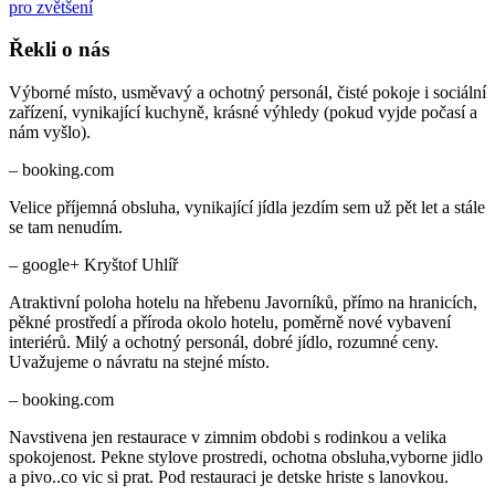
pro zvětšení
Řekli o nás
Výborné místo, usměvavý a ochotný personál, čisté pokoje i sociální
zařízení, vynikající kuchyně, krásné výhledy (pokud vyjde počasí a
nám vyšlo).
– booking.com
Velice příjemná obsluha, vynikající jídla jezdím sem už pět let a stále
se tam nenudím.
– google+ Kryštof Uhlíř
Atraktivní poloha hotelu na hřebenu Javorníků, přímo na hranicích,
pěkné prostředí a příroda okolo hotelu, poměrně nové vybavení
interiérů. Milý a ochotný personál, dobré jídlo, rozumné ceny.
Uvažujeme o návratu na stejné místo.
– booking.com
Navstivena jen restaurace v zimnim obdobi s rodinkou a velika
spokojenost. Pekne stylove prostredi, ochotna obsluha,vyborne jidlo
a pivo..co vic si prat. Pod restauraci je detske hriste s lanovkou.