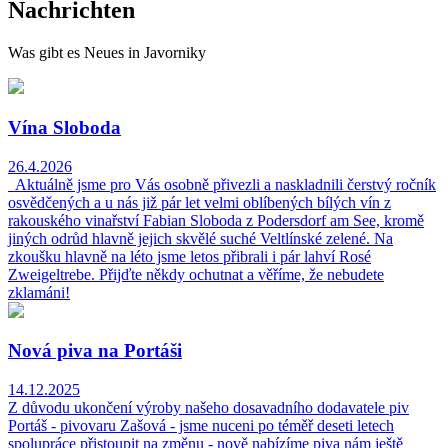
Nachrichten
Was gibt es Neues in Javorniky
Vína Sloboda
26.4.2026
Aktuálně jsme pro Vás osobně přivezli a naskladnili čerstvý ročník
osvědčených a u nás již pár let velmi oblíbených bílých vín z
rakouského vinařství Fabian Sloboda z Podersdorf am See, kromě
jiných odrůd hlavně jejich skvělé suché Veltlínské zelené. Na
zkoušku hlavně na léto jsme letos přibrali i pár lahví Rosé
Zweigeltrebe. Přijďte někdy ochutnat a věříme, že nebudete
zklamáni!
Nová piva na Portáši
14.12.2025
Z důvodu ukončení výroby našeho dosavadního dodavatele piv
Portáš - pivovaru Zašová - jsme nuceni po téměř deseti letech
spolupráce přistoupit na změnu - nově nabízíme piva nám ještě