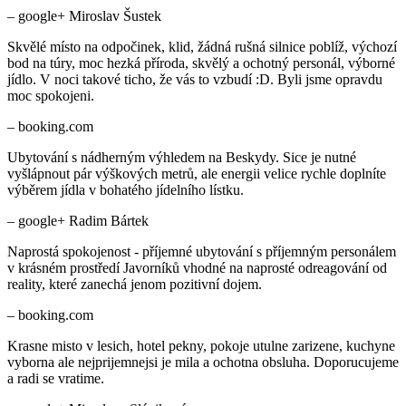
– google+ Miroslav Šustek
Skvělé místo na odpočinek, klid, žádná rušná silnice poblíž, výchozí
bod na túry, moc hezká příroda, skvělý a ochotný personál, výborné
jídlo. V noci takové ticho, že vás to vzbudí :D. Byli jsme opravdu
moc spokojeni.
– booking.com
Ubytování s nádherným výhledem na Beskydy. Sice je nutné
vyšlápnout pár výškových metrů, ale energii velice rychle doplníte
výběrem jídla v bohatého jídelního lístku.
– google+ Radim Bártek
Naprostá spokojenost - příjemné ubytování s příjemným personálem
v krásném prostředí Javorníků vhodné na naprosté odreagování od
reality, které zanechá jenom pozitivní dojem.
– booking.com
Krasne misto v lesich, hotel pekny, pokoje utulne zarizene, kuchyne
vyborna ale nejprijemnejsi je mila a ochotna obsluha. Doporucujeme
a radi se vratime.