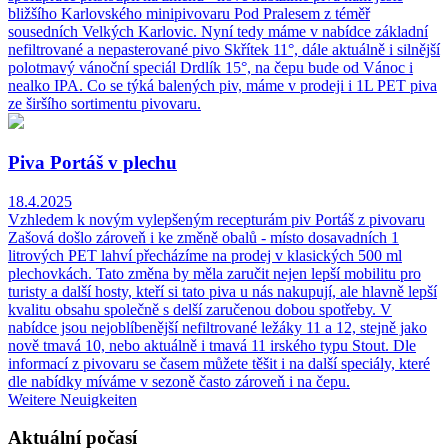
bližšího Karlovského minipivovaru Pod Pralesem z téměř
sousedních Velkých Karlovic. Nyní tedy máme v nabídce základní
nefiltrované a nepasterované pivo Skřítek 11°, dále aktuálně i silnější
polotmavý vánoční speciál Drdlík 15°, na čepu bude od Vánoc i
nealko IPA. Co se týká balených piv, máme v prodeji i 1L PET piva
ze širšího sortimentu pivovaru.
Piva Portáš v plechu
18.4.2025
Vzhledem k novým vylepšeným recepturám piv Portáš z pivovaru
Zašová došlo zároveň i ke změně obalů - místo dosavadních 1
litrových PET lahví přecházíme na prodej v klasických 500 ml
plechovkách. Tato změna by měla zaručit nejen lepší mobilitu pro
turisty a další hosty, kteří si tato piva u nás nakupují, ale hlavně lepší
kvalitu obsahu společně s delší zaručenou dobou spotřeby. V
nabídce jsou nejoblíbenější nefiltrované ležáky 11 a 12, stejně jako
nově tmavá 10, nebo aktuálně i tmavá 11 irského typu Stout. Dle
informací z pivovaru se časem můžete těšit i na další speciály, které
dle nabídky míváme v sezoně často zároveň i na čepu.
Weitere Neuigkeiten
Aktuální počasí