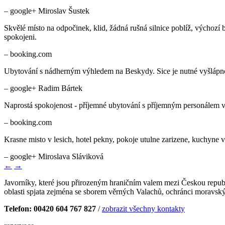
– google+ Miroslav Šustek
Skvělé místo na odpočinek, klid, žádná rušná silnice poblíž, výchozí 
spokojeni.
– booking.com
Ubytování s nádherným výhledem na Beskydy. Sice je nutné vyšlápnout 
– google+ Radim Bártek
Naprostá spokojenost - příjemné ubytování s příjemným personálem v 
– booking.com
Krasne misto v lesich, hotel pekny, pokoje utulne zarizene, kuchyne v
– google+ Miroslava Sláviková
←
→
Javorníky, které jsou přirozeným hraničním valem mezi Českou republi
oblasti spjata zejména se sborem věrných Valachů, ochránci moravskýc
Telefon: 00420 604 767 827
/
zobrazit všechny kontakty