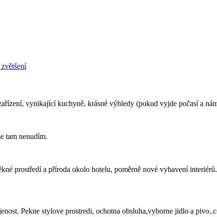
 zvětšení
zařízení, vynikající kuchyně, krásné výhledy (pokud vyjde počasí a nám
 se tam nenudím.
ěkné prostředí a příroda okolo hotelu, poměrně nové vybavení interiér
ost. Pekne stylove prostredi, ochotna obsluha,vyborne jidlo a pivo..co v