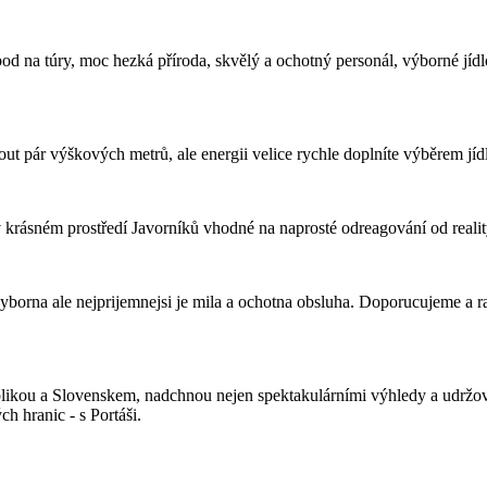
bod na túry, moc hezká příroda, skvělý a ochotný personál, výborné jíd
pár výškových metrů, ale energii velice rychle doplníte výběrem jídla
krásném prostředí Javorníků vhodné na naprosté odreagování od realit
yborna ale nejprijemnejsi je mila a ochotna obsluha. Doporucujeme a ra
kou a Slovenskem, nadchnou nejen spektakulárními výhledy a udržovaným
h hranic - s Portáši.