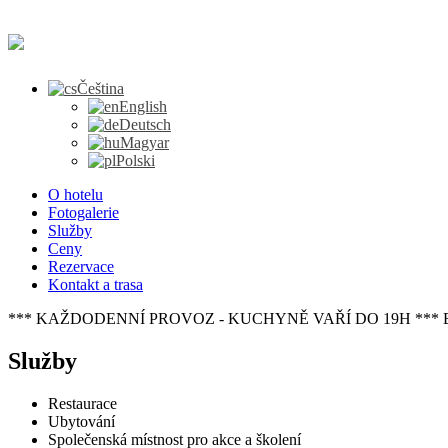
Čeština
English
Deutsch
Magyar
Polski
O hotelu
Fotogalerie
Služby
Ceny
Rezervace
Kontakt a trasa
*** KAŽDODENNÍ PROVOZ - KUCHYNĚ VAŘÍ DO 19H *** 
Služby
Restaurace
Ubytování
Společenská místnost pro akce a školení