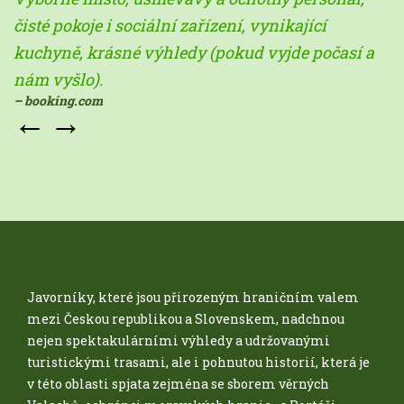
čisté pokoje i sociální zařízení, vynikající
kuchyně, krásné výhledy (pokud vyjde počasí a
nám vyšlo).
– booking.com
←
→
Javorníky, které jsou přirozeným hraničním valem
mezi Českou republikou a Slovenskem, nadchnou
nejen spektakulárními výhledy a udržovanými
turistickými trasami, ale i pohnutou historií, která je
v této oblasti spjata zejména se sborem věrných