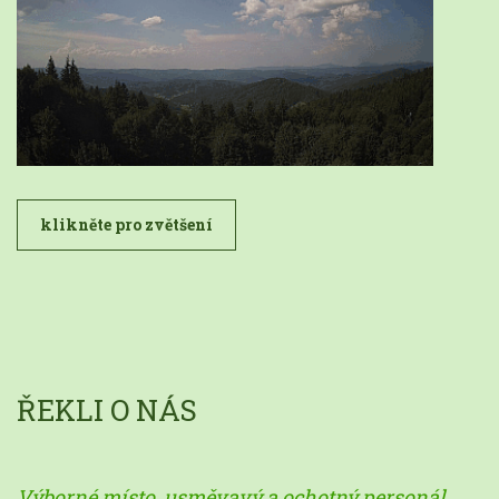
klikněte pro zvětšení
ŘEKLI O NÁS
Výborné místo, usměvavý a ochotný personál,