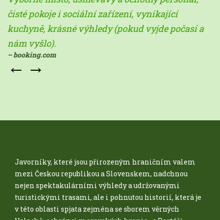
čisté pokoje i sociální zařízení, vynikající
kuchyně, krásné výhledy (pokud vyjde počasí a
nám vyšlo).
– booking.com
←
→
Javorníky, které jsou přirozeným hraničním valem
mezi Českou republikou a Slovenskem, nadchnou
nejen spektakulárními výhledy a udržovanými
turistickými trasami, ale i pohnutou historií, která je
v této oblasti spjata zejména se sborem věrných