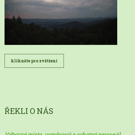
klikněte pro zvětšení
ŘEKLI O NÁS
Výborné místo, usměvavý a ochotný personál,